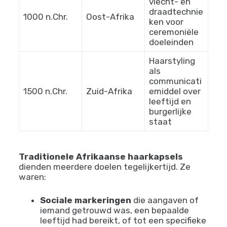
500 v.Chr.
West-Afrika
haarkapsels,
identiteitsm
arkeringen
Complexe
vlecht- en
draadtechnie
1000 n.Chr.
Oost-Afrika
ken voor
ceremoniële
doeleinden
Haarstyling
als
communicati
1500 n.Chr.
Zuid-Afrika
emiddel over
leeftijd en
burgerlijke
staat
Traditionele Afrikaanse haarkapsels
dienden meerdere doelen tegelijkertijd. Ze