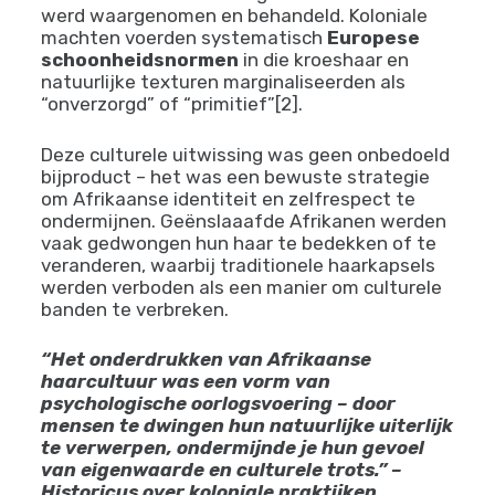
op Haarcultuur
De komst van het kolonialisme markeerde een
dramatische verschuiving in hoe Afro haar
werd waargenomen en behandeld. Koloniale
machten voerden systematisch
Europese
schoonheidsnormen
in die kroeshaar en
natuurlijke texturen marginaliseerden als
“onverzorgd” of “primitief”[2].
Deze culturele uitwissing was geen onbedoeld
bijproduct – het was een bewuste strategie
om Afrikaanse identiteit en zelfrespect te
ondermijnen. Geënslaaafde Afrikanen werden
vaak gedwongen hun haar te bedekken of te
veranderen, waarbij traditionele haarkapsels
werden verboden als een manier om culturele
banden te verbreken.
“Het onderdrukken van Afrikaanse
haarcultuur was een vorm van