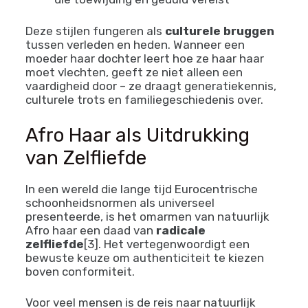
Rastafari-beweging
Betekenis: Spirituele reis, natuurlijke
haargroei, verbinding met voorouders
Moderne toepassing: Levensstijlkeuze
die toewijding en geduld vereist
Deze stijlen fungeren als
culturele bruggen
tussen verleden en heden. Wanneer een
moeder haar dochter leert hoe ze haar haar
moet vlechten, geeft ze niet alleen een
vaardigheid door – ze draagt generatiekennis,
culturele trots en familiegeschiedenis over.
Afro Haar als Uitdrukking
van Zelfliefde
In een wereld die lange tijd Eurocentrische
schoonheidsnormen als universeel
presenteerde, is het omarmen van natuurlijk
Afro haar een daad van
radicale