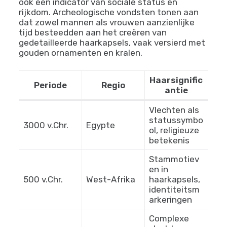
In het oude Egypte bijvoorbeeld, waren
ingewikkelde vlechttechnieken
niet alleen
een vorm van persoonlijke verzorging, maar
ook een indicator van sociale status en
rijkdom. Archeologische vondsten tonen aan
dat zowel mannen als vrouwen aanzienlijke
tijd besteedden aan het creëren van
gedetailleerde haarkapsels, vaak versierd met
gouden ornamenten en kralen.
Haarsignific
Periode
Regio
antie
Vlechten als
statussymbo
3000 v.Chr.
Egypte
ol, religieuze
betekenis
Stammotiev
en in