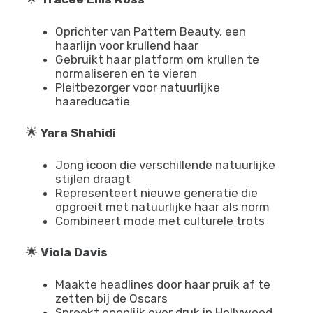
🌟
Lupita Nyong’o
Bekend voor haar korte, natuurlijke TWA
(Teeny Weeny Afro)
Heeft openlijk gesproken over haar reis
naar zelfacceptatie
Inspiratie voor vrouwen om kort
natuurlijk haar te omarmen
🌟
Tracee Ellis Ross
Oprichter van Pattern Beauty, een
haarlijn voor krullend haar
Gebruikt haar platform om krullen te
normaliseren en te vieren
Pleitbezorger voor natuurlijke
haareducatie
🌟
Yara Shahidi
Jong icoon die verschillende natuurlijke