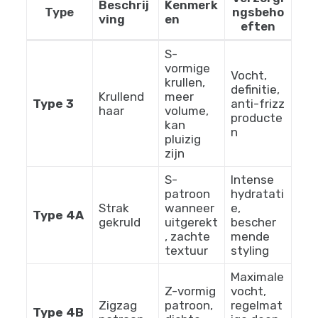
texturen, patronen en dichtheden die elk uniek
en mooi zijn.
Het Andre Walker Haartypesysteem
(hoewel niet perfect) biedt een nuttig
raamwerk voor het begrijpen van
textuurvariaties:
Verzorgi
Beschrij
Kenmerk
Type
ngsbeho
ving
en
eften
S-
vormige
Vocht,
krullen,
definitie,
Krullend
meer
Type 3
anti-frizz
haar
volume,
producte
kan
n
pluizig
zijn