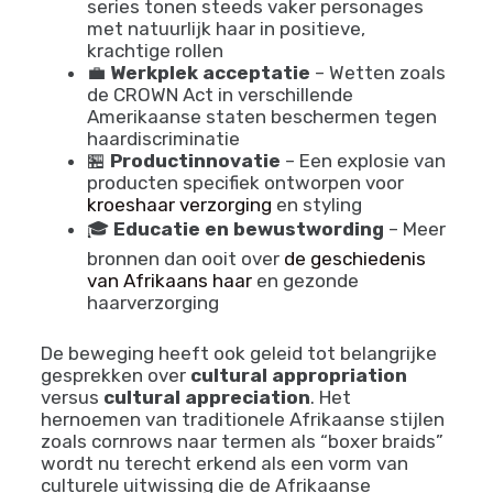
gemeenschappen gecreëerd waar
mensen tips delen, elkaar steunen en
diversiteit vieren
🎬
Media representatie
– Films en
series tonen steeds vaker personages
met natuurlijk haar in positieve,
krachtige rollen
💼
Werkplek acceptatie
– Wetten zoals
de CROWN Act in verschillende
Amerikaanse staten beschermen tegen
haardiscriminatie
🏪
Productinnovatie
– Een explosie van
producten specifiek ontworpen voor
kroeshaar verzorging
en styling
🎓
Educatie en bewustwording
– Meer
bronnen dan ooit over
de geschiedenis
van Afrikaans haar
en gezonde
haarverzorging
De beweging heeft ook geleid tot belangrijke
gesprekken over
cultural appropriation