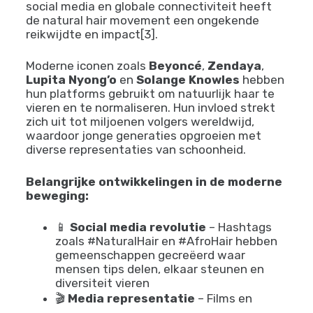
Haarkracht
In de 21e eeuw heeft
De Kracht van Afro
Haar
nieuwe dimensies gekregen. Dankzij
social media en globale connectiviteit heeft
de natural hair movement een ongekende
reikwijdte en impact[3].
Moderne iconen zoals
Beyoncé
,
Zendaya
,
Lupita Nyong’o
en
Solange Knowles
hebben
hun platforms gebruikt om natuurlijk haar te
vieren en te normaliseren. Hun invloed strekt
zich uit tot miljoenen volgers wereldwijd,
waardoor jonge generaties opgroeien met
diverse representaties van schoonheid.
Belangrijke ontwikkelingen in de moderne
beweging:
📱
Social media revolutie
– Hashtags
zoals #NaturalHair en #AfroHair hebben