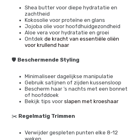
rechte haartypes
Gebruik water-gebaseerde leave-in
conditioners dagelijks
Implementeer de LOC of LCO methode
(Liquid, Oil, Cream)
Leer meer over
het behouden van vocht
in kroeshaar
🌿
Natuurlijke Ingrediënten
Shea butter voor diepe hydratatie en
zachtheid
Kokosolie voor proteïne en glans
Jojoba olie voor hoofdhuidgezondheid
Aloe vera voor hydratatie en groei
Ontdek
de kracht van essentiële oliën
voor krullend haar
🛡️
Beschermende Styling
Minimaliseer dagelijkse manipulatie