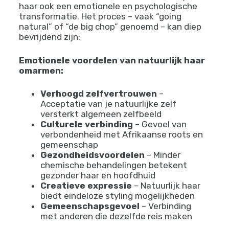
zelfliefde
[3]. Het vertegenwoordigt een
bewuste keuze om authenticiteit te kiezen
boven conformiteit.
Voor veel mensen is de reis naar natuurlijk
haar ook een emotionele en psychologische
transformatie. Het proces – vaak “going
natural” of “de big chop” genoemd – kan diep
bevrijdend zijn:
Emotionele voordelen van natuurlijk haar
omarmen:
Verhoogd zelfvertrouwen
–
Acceptatie van je natuurlijke zelf
versterkt algemeen zelfbeeld
Culturele verbinding
– Gevoel van
verbondenheid met Afrikaanse roots en
gemeenschap
Gezondheidsvoordelen
– Minder
chemische behandelingen betekent
gezonder haar en hoofdhuid