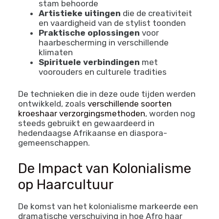
waren:
Sociale markeringen
die aangaven of
iemand getrouwd was, een bepaalde
leeftijd had bereikt, of tot een specifieke
stam behoorde
Artistieke uitingen
die de creativiteit
en vaardigheid van de stylist toonden
Praktische oplossingen
voor
haarbescherming in verschillende
klimaten
Spirituele verbindingen
met
voorouders en culturele tradities
De technieken die in deze oude tijden werden
ontwikkeld, zoals
verschillende soorten
kroeshaar verzorgingsmethoden
, worden nog
steeds gebruikt en gewaardeerd in
hedendaagse Afrikaanse en diaspora-
gemeenschappen.
De Impact van Kolonialisme