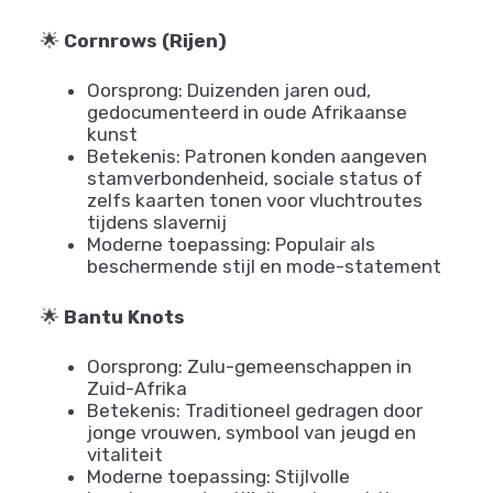
Elke vlecht, draai en knoop draagt betekenis
die generaties lang is doorgegeven.
Belangrijke traditionele stijlen en hun
betekenis:
🌟
Cornrows (Rijen)
Oorsprong: Duizenden jaren oud,
gedocumenteerd in oude Afrikaanse
kunst
Betekenis: Patronen konden aangeven
stamverbondenheid, sociale status of
zelfs kaarten tonen voor vluchtroutes
tijdens slavernij
Moderne toepassing: Populair als
beschermende stijl en mode-statement
🌟
Bantu Knots
Oorsprong: Zulu-gemeenschappen in