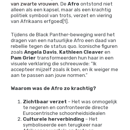
en de Geboorte van de Afro
De jaren 1960 en 1970 markeerden een
revolutionair keerpunt in
de reis van het haar
van zwarte vrouwen
. De
Afro
ontstond niet
alleen als een kapsel, maar als een krachtig
politiek symbool van trots, verzet en viering
van Afrikaans erfgoed[1].
Tijdens de Black Panther-beweging werd het
dragen van een natuurlijke Afro een daad van
rebellie tegen de status quo. Iconische figuren
zoals
Angela Davis
,
Kathleen Cleaver
en
Pam Grier
transformeerden hun haar in een
visuele verklaring die schreeuwde: “Ik
accepteer mijzelf zoals ik ben, en ik weiger me
aan te passen aan jouw normen.”
Waarom was de Afro zo krachtig?