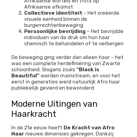
Zichtbaar verzet
– Het was onmogelijk
te negeren en confronteerde directe
Eurocentrische schoonheidsidealen
Culturele herverbinding
– Het
symboliseerde een terugkeer naar
Afrikaanse wortels en trots op
Afrikaanse afkomst
Collectieve identiteit
– Het creëerde
visuele eenheid binnen de
burgerrechtenbeweging
Persoonlijke bevrijding
– Het bevrijdde
individuen van de druk om hun haar
chemisch te behandelen of te verbergen
De beweging ging verder dan alleen haar – het
was een complete herdefiniëring van Zwarte
schoonheid. Slogans zoals
“Black is
Beautiful”
werden mainstream, en voor het
eerst in generaties werd natuurlijk Afro haar
publiekelijk gevierd en bewonderd.
Moderne Uitingen van