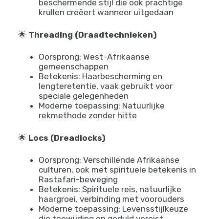
Zuid-Afrika
Betekenis: Traditioneel gedragen door
jonge vrouwen, symbool van jeugd en
vitaliteit
Moderne toepassing: Stijlvolle
beschermende stijl die ook prachtige
krullen creëert wanneer uitgedaan
🌟
Threading (Draadtechnieken)
Oorsprong: West-Afrikaanse
gemeenschappen
Betekenis: Haarbescherming en
lengteretentie, vaak gebruikt voor
speciale gelegenheden
Moderne toepassing: Natuurlijke
rekmethode zonder hitte
🌟
Locs (Dreadlocks)
Oorsprong: Verschillende Afrikaanse
culturen, ook met spirituele betekenis in