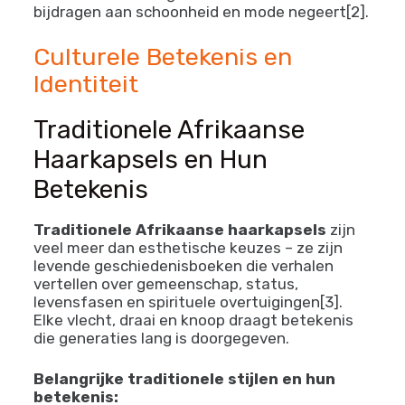
versus
cultural appreciation
. Het
hernoemen van traditionele Afrikaanse stijlen
zoals cornrows naar termen als “boxer braids”
wordt nu terecht erkend als een vorm van
culturele uitwissing die de Afrikaanse
bijdragen aan schoonheid en mode negeert[2].
Culturele Betekenis en
Identiteit
Traditionele Afrikaanse
Haarkapsels en Hun
Betekenis
Traditionele Afrikaanse haarkapsels
zijn
veel meer dan esthetische keuzes – ze zijn
levende geschiedenisboeken die verhalen
vertellen over gemeenschap, status,
levensfasen en spirituele overtuigingen[3].