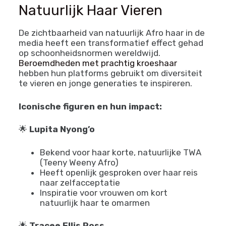
textuur, dichtheid, porositeit en krulpatroon
❌
Mythe
: Afro haar is “moeilijk” of
“onhandelbaar”
✅
Waarheid
: Met de juiste kennis en
producten is Afro haar prachtig te verzorgen
en stylen
Beroemdheden die
Natuurlijk Haar Vieren
De zichtbaarheid van natuurlijk Afro haar in de
media heeft een transformatief effect gehad
op schoonheidsnormen wereldwijd.
Beroemdheden met prachtig kroeshaar
hebben hun platforms gebruikt om diversiteit
te vieren en jonge generaties te inspireren.
Iconische figuren en hun impact: