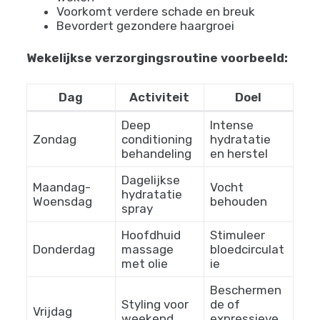
Gebruik satijnen of zijden kussensloop
Bescherm haar ’s nachts met een bonnet
of hoofddoek
Bekijk tips voor
slapen met kroeshaar
✂️
Regelmatig Trimmen
Verwijder gespleten punten elke 8-12
weken
Voorkomt verdere schade en breuk
Bevordert gezondere haargroei
Wekelijkse verzorgingsroutine voorbeeld:
Dag
Activiteit
Doel
Deep
Intense
Zondag
conditioning
hydratatie
behandeling
en herstel