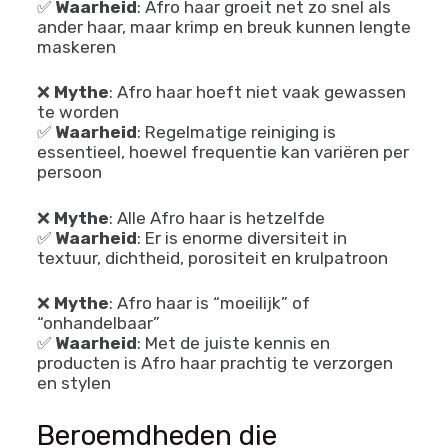
Het is belangrijk te benadrukken dat
veel
mensen meerdere texturen
hebben op
verschillende delen van hun hoofd. Deze
natuurlijke variatie is normaal en draagt bij
aan de unieke schoonheid van elk individu.
Veelvoorkomende mythen over Afro haar:
❌
Mythe
: Afro haar groeit niet lang
✅
Waarheid
: Afro haar groeit net zo snel als
ander haar, maar krimp en breuk kunnen lengte
maskeren
❌
Mythe
: Afro haar hoeft niet vaak gewassen
te worden
✅
Waarheid
: Regelmatige reiniging is
essentieel, hoewel frequentie kan variëren per
persoon
❌
Mythe
: Alle Afro haar is hetzelfde
✅
Waarheid
: Er is enorme diversiteit in