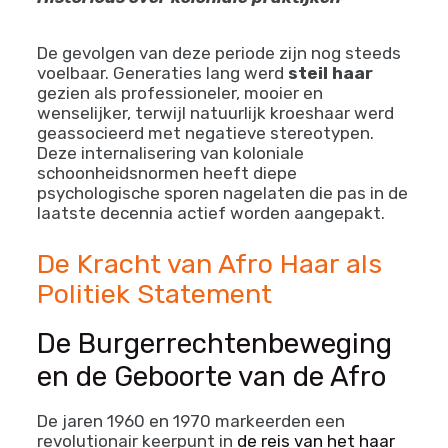
psychologische oorlogsvoering – door
mensen te dwingen hun natuurlijke uiterlijk
te verwerpen, ondermijnde je hun gevoel
van eigenwaarde en culturele trots.” –
Historicus over koloniale praktijken
De gevolgen van deze periode zijn nog steeds
voelbaar. Generaties lang werd
steil haar
gezien als professioneler, mooier en
wenselijker, terwijl natuurlijk kroeshaar werd
geassocieerd met negatieve stereotypen.
Deze internalisering van koloniale
schoonheidsnormen heeft diepe
psychologische sporen nagelaten die pas in de
laatste decennia actief worden aangepakt.
De Kracht van Afro Haar als
Politiek Statement
De Burgerrechtenbeweging