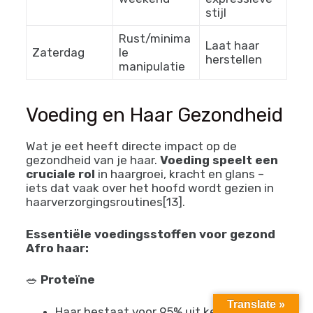
Dagelijkse
Maandag-
Vocht
hydratatie
Woensdag
behouden
spray
Hoofdhuid
Stimuleer
Donderdag
massage
bloedcirculat
met olie
ie
Beschermen
Styling voor
de of
Vrijdag
weekend
expressieve
stijl
Rust/minima
Laat haar
Zaterdag
le
herstellen
manipulatie
Voeding en Haar Gezondheid
Wat je eet heeft directe impact op de
gezondheid van je haar.
Voeding speelt een
Translate »