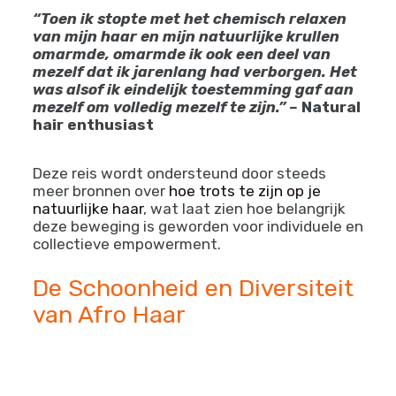
Creatieve expressie
– Natuurlijk haar
biedt eindeloze styling mogelijkheden
Gemeenschapsgevoel
– Verbinding
met anderen die dezelfde reis maken
“Toen ik stopte met het chemisch relaxen
van mijn haar en mijn natuurlijke krullen
omarmde, omarmde ik ook een deel van
mezelf dat ik jarenlang had verborgen. Het
was alsof ik eindelijk toestemming gaf aan
mezelf om volledig mezelf te zijn.” –
Natural
hair enthusiast
Deze reis wordt ondersteund door steeds
meer bronnen over
hoe trots te zijn op je
natuurlijke haar
, wat laat zien hoe belangrijk
deze beweging is geworden voor individuele en
collectieve empowerment.
De Schoonheid en Diversiteit