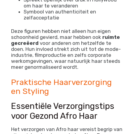
stijlen draagt
Representeert nieuwe generatie die
opgroeit met natuurlijke haar als norm
Combineert mode met culturele trots
🌟
Viola Davis
Maakte headlines door haar pruik af te
zetten bij de Oscars
Spreekt openlijk over druk in Hollywood
om haar te veranderen
Symbool van authenticiteit en
zelfacceptatie
Deze figuren hebben niet alleen hun eigen
schoonheid gevierd, maar hebben ook
ruimte
gecreëerd
voor anderen om hetzelfde te
doen. Hun invloed strekt zich uit tot de mode-
industrie, filmproductie en zelfs corporate
werkomgevingen, waar natuurlijk haar steeds
meer genormaliseerd wordt.