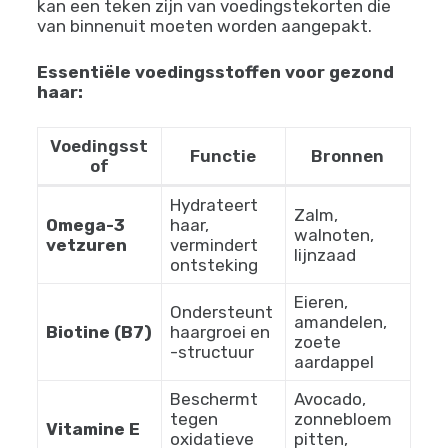
kan een teken zijn van voedingstekorten die
van binnenuit moeten worden aangepakt.
Essentiële voedingsstoffen voor gezond
haar:
Voedingsst
Functie
Bronnen
of
Hydrateert
Zalm,
Omega-3
haar,
walnoten,
vetzuren
vermindert
lijnzaad
ontsteking
Eieren,
Ondersteunt
amandelen,
Biotine (B7)
haargroei en
zoete
-structuur
aardappel
Beschermt
Avocado,
tegen
zonnebloem
Vitamine E
oxidatieve
pitten,