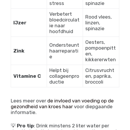
stress
spinazie
Verbetert
Rood vlees,
bloedcirculat
IJzer
linzen,
ie naar
spinazie
hoofdhuid
Oesters,
Ondersteunt
pompoenpitt
Zink
haarreparati
en,
e
kikkererwten
Helpt bij
Citrusvrucht
Vitamine C
collageenpro
en, paprika,
ductie
broccoli
Lees meer over
de invloed van voeding op de
gezondheid van kroes haar
voor diepgaande
informatie.
💡
Pro tip
: Drink minstens 2 liter water per