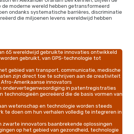
on en Alexander Graham Bell kennen, blijven de
die de moderne wereld hebben getransformeerd
ben ondanks systematische barrières, discriminatie
creëerd die miljoenen levens wereldwijd hebben
 65 wereldwijd gebruikte innovaties ontwikkeld
 worden gebruikt, van GPS-technologie tot
het gebied van transport, communicatie, medische
ten zijn direct toe te schrijven aan de creativiteit
en Afro-Amerikaanse innovators
 ondervertegenwoordiging in patentregistraties
n technologieën gecreëerd die de basis vormen van
s aan wetenschap en technologie worden steeds
k te doen om hun verhalen volledig te integreren in
en zwarte innovators baanbrekende oplossingen
gingen op het gebied van gezondheid, technologie