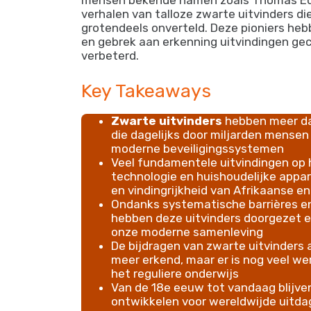
mensen bekende namen zoals Thomas Edis
verhalen van talloze zwarte uitvinders 
grotendeels onverteld. Deze pioniers heb
en gebrek aan erkenning uitvindingen ge
verbeterd.
Key Takeaways
Zwarte uitvinders
hebben meer dan
die dagelijks door miljarden mensen
moderne beveiligingssystemen
Veel fundamentele uitvindingen op 
technologie en huishoudelijke appara
en vindingrijkheid van Afrikaanse 
Ondanks systematische barrières en
hebben deze uitvinders doorgezet e
onze moderne samenleving
De bijdragen van zwarte uitvinder
meer erkend, maar er is nog veel wer
het reguliere onderwijs
Van de 18e eeuw tot vandaag blijv
ontwikkelen voor wereldwijde uitda