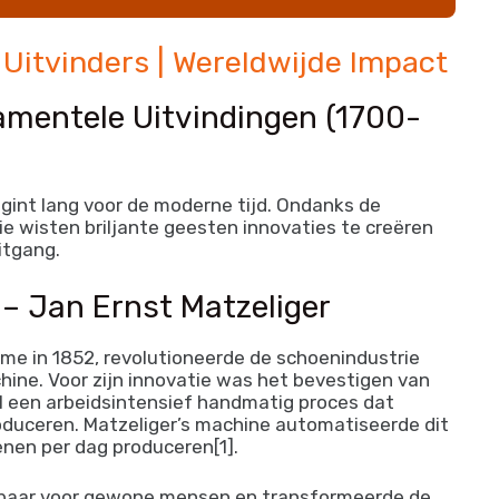
 Uitvinders | Wereldwijde Impact
amentele Uitvindingen (1700-
gint lang voor de moderne tijd. Ondanks de
ie wisten briljante geesten innovaties te creëren
itgang.
– Jan Ernst Matzeliger
ame in 1852, revolutioneerde de schoenindustrie
hine. Voor zijn innovatie was het bevestigen van
 een arbeidsintensief handmatig proces dat
oduceren. Matzeliger’s machine automatiseerde dit
enen per dag produceren[1].
lbaar voor gewone mensen en transformeerde de