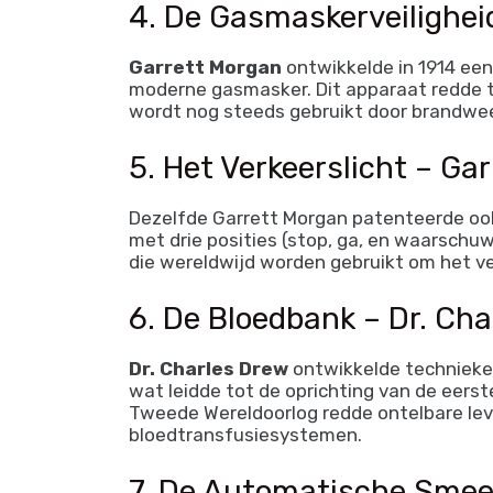
4. De Gasmaskerveilighei
Garrett Morgan
ontwikkelde in 1914 een
moderne gasmasker. Dit apparaat redde ta
wordt nog steeds gebruikt door brandwee
5. Het Verkeerslicht – Ga
Dezelfde Garrett Morgan patenteerde ook
met drie posities (stop, ga, en waarschu
die wereldwijd worden gebruikt om het v
6. De Bloedbank – Dr. Ch
Dr. Charles Drew
ontwikkelde technieke
wat leidde tot de oprichting van de eerst
Tweede Wereldoorlog redde ontelbare le
bloedtransfusiesystemen.
7. De Automatische Smee