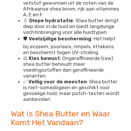
vetstof gewonnen uit de noten van de
Afrikaanse shea boom, rijk aan vitamines
A, E en F
💧
Diepe hydratatie
: Shea butter dringt
diep door in de huid en biedt langdurige
vochtinbrenging voor alle huidtypen
🛡️
Veelzijdige bescherming
: Het helpt
bij eczeem, psoriasis, rimpels, littekens
en beschermt tegen UV-straling
⚖️
Kies bewust
: Ongeraffineerde (raw)
shea butter behoudt meer
voedingsstoffen dan geraffineerde
varianten
✅
Veilig voor de meesten
: Shea butter
is niet-comedogeen en geschikt voor
gevoelige huid, maar patch-testen wordt
aanbevolen
Wat is Shea Butter en Waar
Komt Het Vandaan?