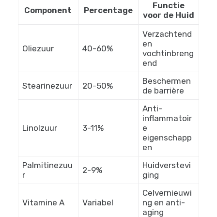
Functie
Component
Percentage
voor de Huid
Verzachtend
en
Oliezuur
40-60%
vochtinbreng
end
Beschermen
Stearinezuur
20-50%
de barrière
Anti-
inflammatoir
Linolzuur
3-11%
e
eigenschapp
en
Palmitinezuu
Huidverstevi
2-9%
r
ging
Celvernieuwi
Vitamine A
Variabel
ng en anti-
aging