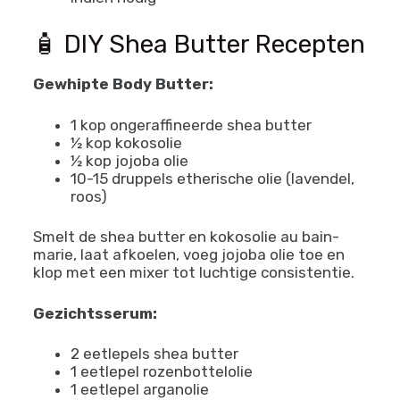
🧴 DIY Shea Butter Recepten
Gewhipte Body Butter:
1 kop ongeraffineerde shea butter
½ kop kokosolie
½ kop jojoba olie
10-15 druppels etherische olie (lavendel,
roos)
Smelt de shea butter en kokosolie au bain-
marie, laat afkoelen, voeg jojoba olie toe en
klop met een mixer tot luchtige consistentie.
Gezichtsserum:
2 eetlepels shea butter
1 eetlepel rozenbottelolie
1 eetlepel arganolie