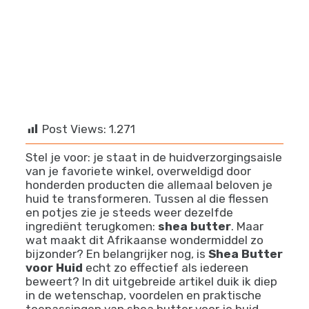
info@afropro.eu
Post Views:
1.271
Stel je voor: je staat in de huidverzorgingsaisle
van je favoriete winkel, overweldigd door
honderden producten die allemaal beloven je
huid te transformeren. Tussen al die flessen
en potjes zie je steeds weer dezelfde
ingrediënt terugkomen:
shea butter
. Maar
wat maakt dit Afrikaanse wondermiddel zo
bijzonder? En belangrijker nog, is
Shea Butter
voor Huid
echt zo effectief als iedereen
beweert? In dit uitgebreide artikel duik ik diep
in de wetenschap, voordelen en praktische
toepassingen van shea butter voor je huid,