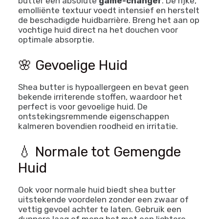
butter een absolute
game-changer
. De rijke,
emolliënte textuur voedt intensief en herstelt
de beschadigde huidbarrière. Breng het aan op
vochtige huid direct na het douchen voor
optimale absorptie.
🌸 Gevoelige Huid
Shea butter is hypoallergeen en bevat geen
bekende irriterende stoffen, waardoor het
perfect is voor gevoelige huid. De
ontstekingsremmende eigenschappen
kalmeren bovendien roodheid en irritatie.
💧 Normale tot Gemengde
Huid
Ook voor normale huid biedt shea butter
uitstekende voordelen zonder een zwaar of
vettig gevoel achter te laten. Gebruik een
dunnere laag of meng het met een lichtere